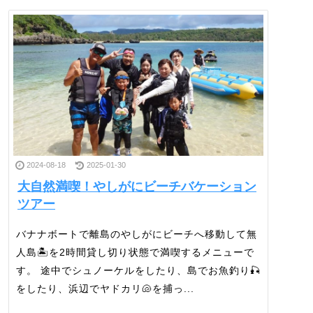
2024-08-18
2025-01-30
大自然満喫！やしがにビーチバケーション
ツアー
バナナボートで離島のやしがにビーチへ移動して無
人島🏝を2時間貸し切り状態で満喫するメニューで
す。 途中でシュノーケルをしたり、島でお魚釣り🎣
をしたり、浜辺でヤドカリ🐚を捕っ...